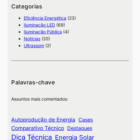
u
Categorias
i
Eficiência Energética
(23)
s
Iluminação LED
(69)
a
Iluminação Pública
(4)
Notícias
(20)
Ultrassom
(2)
Palavras-chave
Assuntos mais comentados:
Autoprodução de Energia
Cases
Comparativo Técnico
Destaques
Dica Técnica
Energia Solar