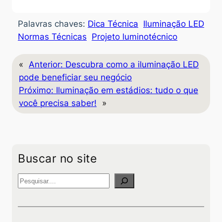
Palavras chaves:
Dica Técnica
Iluminação LED
Normas Técnicas
Projeto luminotécnico
«
Anterior:
Descubra como a iluminação LED
pode beneficiar seu negócio
Próximo:
Iluminação em estádios: tudo o que
você precisa saber!
»
Buscar no site
P
e
s
q