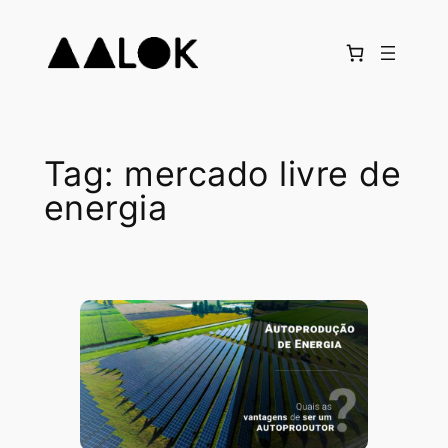
Pular
para
o
conteúdo
Tag:
mercado livre de
energia