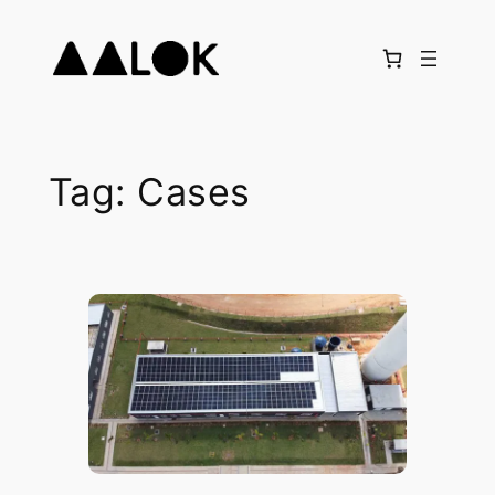
Pular
para
o
conteúdo
Tag:
Cases