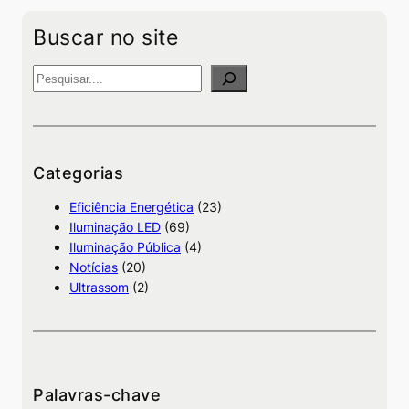
Buscar no site
P
e
s
q
u
Categorias
i
Eficiência Energética
(23)
s
Iluminação LED
(69)
a
Iluminação Pública
(4)
Notícias
(20)
Ultrassom
(2)
Palavras-chave