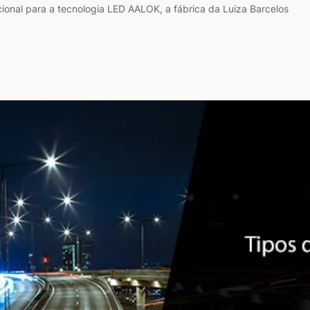
cional para a tecnologia LED AALOK, a fábrica da Luiza Barcelos