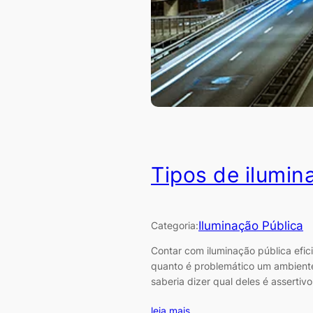
Tipos de ilumin
Iluminação Pública
Categoria:
Contar com iluminação pública efi
quanto é problemático um ambiente 
saberia dizer qual deles é asserti
leia mais…