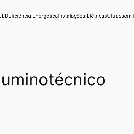
 LED
Eficiência Energética
Instalações Elétricas
Ultrassom I
 luminotécnico