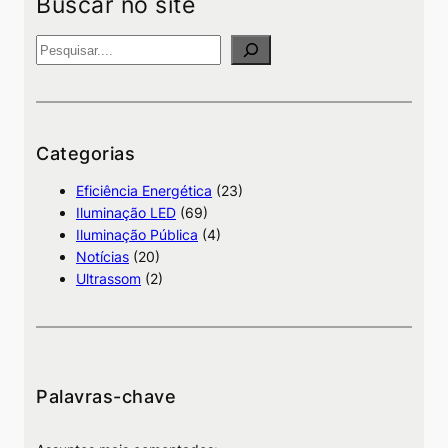
Buscar no site
P
e
s
q
u
Categorias
i
Eficiência Energética
(23)
s
Iluminação LED
(69)
a
Iluminação Pública
(4)
Notícias
(20)
Ultrassom
(2)
Palavras-chave