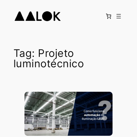
Pular
para
o
conteúdo
Tag:
Projeto
luminotécnico