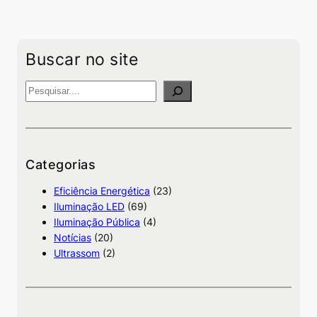
Buscar no site
P
e
s
q
u
Categorias
i
Eficiência Energética
(23)
s
Iluminação LED
(69)
a
Iluminação Pública
(4)
Notícias
(20)
Ultrassom
(2)