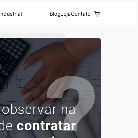
ndustrial
Blog
Loja
Contato
uscar no site
ategorias
Eficiência Energética
(23)
Iluminação LED
(69)
Iluminação Pública
(4)
Notícias
(20)
Ultrassom
(2)