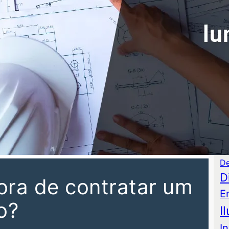
P
As
Au
C
Co
De
D
ora de contratar um
E
o?
I
I