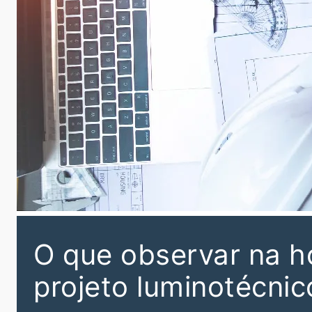
O que observar na h
projeto luminotécnic