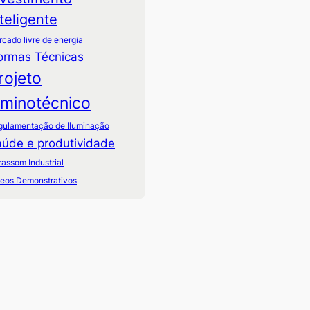
nteligente
cado livre de energia
ormas Técnicas
rojeto
uminotécnico
gulamentação de Iluminação
úde e produtividade
rassom Industrial
deos Demonstrativos