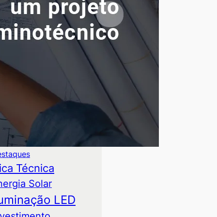
alavras-chave
suntos mais comentados:
toprodução de Energia
ases
mparativo Técnico
staques
ica Técnica
nergia Solar
luminação LED
nvestimento