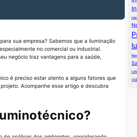
I
mer
N
P
o para sua empresa? Sabemos que a iluminação
l
specialmente no comercial ou industrial.
Re
seu negócio traz vantagens para a saúde,
Sa
Ult
ico é preciso estar atento a alguns fatores que
Ví
 projeto. Acompanhe esse artigo e descubra
 luminotécnico?
io de análises dos ambientes, considerando