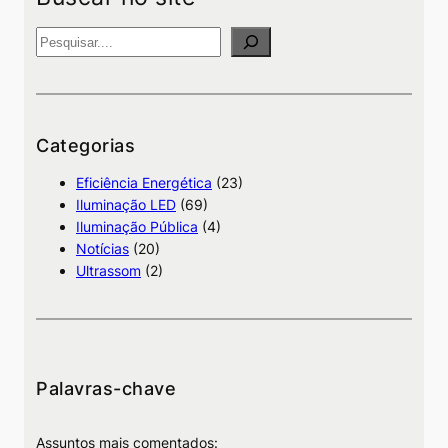
P
e
s
q
u
Categorias
i
Eficiência Energética
(23)
s
Iluminação LED
(69)
a
Iluminação Pública
(4)
Notícias
(20)
Ultrassom
(2)
Palavras-chave
Assuntos mais comentados: