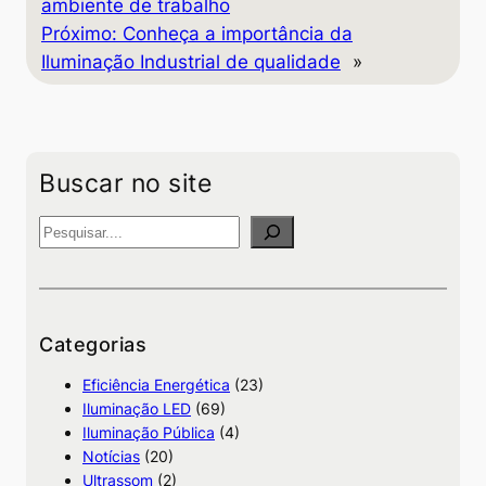
ambiente de trabalho
Próximo:
Conheça a importância da
Iluminação Industrial de qualidade
»
Buscar no site
P
e
s
q
u
Categorias
i
Eficiência Energética
(23)
s
Iluminação LED
(69)
a
Iluminação Pública
(4)
Notícias
(20)
Ultrassom
(2)