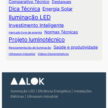
Comparativo Técnico
Destaques
Dica Técnica
Energia Solar
Iluminação LED
Investimento Inteligente
Normas Técnicas
mercado livre de energia
Projeto luminotécnico
Saúde e produtividade
Regulamentação de Iluminação
Ultrassom Industrial
Vídeos Demonstrativos
Iluminação LED | Eficiência Energética | Instalações
Elétricas | Ultrassom industrial