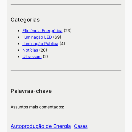
s
q
u
Categorias
i
Eficiência Energética
(23)
s
Iluminação LED
(69)
a
Iluminação Pública
(4)
Notícias
(20)
Ultrassom
(2)
Palavras-chave
Assuntos mais comentados:
Autoprodução de Energia
Cases