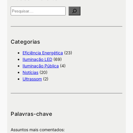
P
e
s
q
u
Categorias
i
Eficiência Energética
(23)
s
Iluminação LED
(69)
a
Iluminação Pública
(4)
Notícias
(20)
Ultrassom
(2)
Palavras-chave
Assuntos mais comentados: