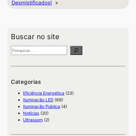
Desmistificados!
»
Buscar no site
P
e
s
q
u
Categorias
i
Eficiência Energética
(23)
s
Iluminação LED
(69)
a
Iluminação Pública
(4)
Notícias
(20)
Ultrassom
(2)