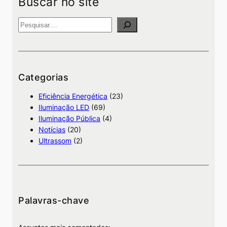
Buscar no site
P
e
s
q
u
Categorias
i
Eficiência Energética
(23)
s
Iluminação LED
(69)
a
Iluminação Pública
(4)
Notícias
(20)
Ultrassom
(2)
Palavras-chave