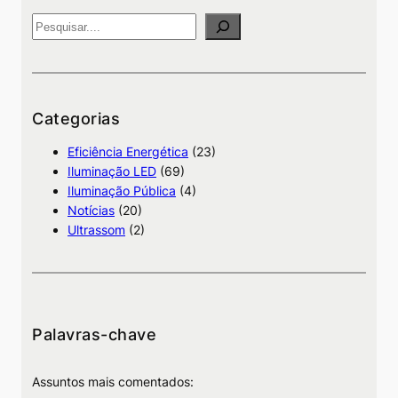
P
e
s
q
u
Categorias
i
Eficiência Energética
(23)
s
Iluminação LED
(69)
a
Iluminação Pública
(4)
Notícias
(20)
Ultrassom
(2)
Palavras-chave
Assuntos mais comentados: