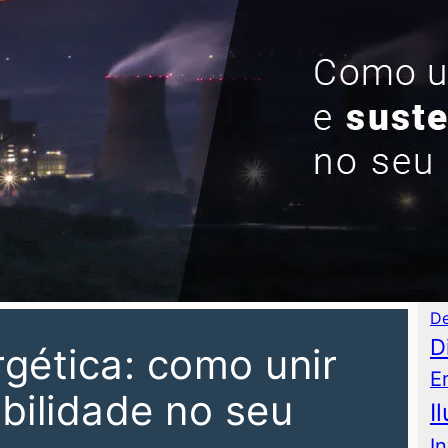
P
As
Au
C
Co
De
D
rgética: como unir
E
bilidade no seu
I
I