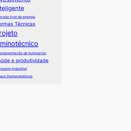
nteligente
cado livre de energia
ormas Técnicas
rojeto
uminotécnico
gulamentação de Iluminação
úde e produtividade
rassom Industrial
deos Demonstrativos