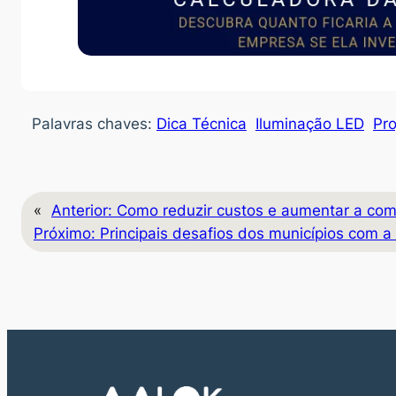
Palavras chaves:
Dica Técnica
Iluminação LED
Pro
«
Anterior:
Como reduzir custos e aumentar a com
Próximo:
Principais desafios dos municípios com a