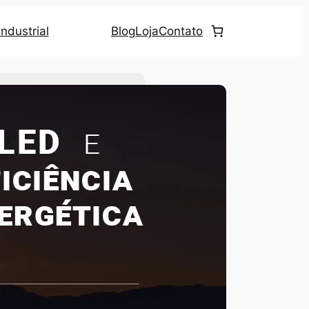
ndustrial
Blog
Loja
Contato
uscar no site
ategorias
Eficiência Energética
(23)
Iluminação LED
(69)
Iluminação Pública
(4)
Notícias
(20)
Ultrassom
(2)