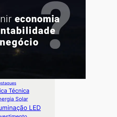
alavras-chave
suntos mais comentados:
toprodução de Energia
ases
mparativo Técnico
staques
ica Técnica
nergia Solar
luminação LED
nvestimento