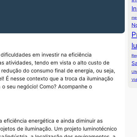
I
mer
N
P
l
ificuldades em investir na eficiência
Re
s atividades, tendo em vista o alto custo de
Sa
 redução do consumo final de energia, ou seja,
Ult
l! É nesse contexto que a troca da iluminação
Ví
ra o seu negócio! Como? Acompanhe o
eficiência energética e ainda diminuir as
ojetos de iluminação. Um projeto luminotécnico
a/indústria, a localização dos equipamentos, a