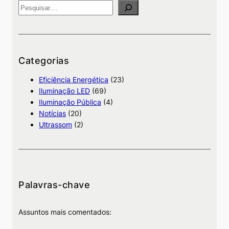
P
e
s
q
u
Categorias
i
Eficiência Energética
(23)
s
Iluminação LED
(69)
a
Iluminação Pública
(4)
Notícias
(20)
Ultrassom
(2)
Palavras-chave
Assuntos mais comentados: