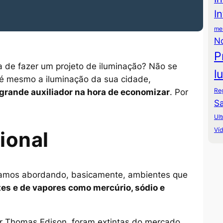
I
mer
N
P
a de fazer um projeto de iluminação? Não se
l
té mesmo a iluminação da sua cidade,
Re
 grande auxiliador na hora de economizar
. Por
Sa
Ult
Ví
ional
tamos abordando, basicamente, ambientes que
es e de vapores como mercúrio, sódio e
r Thomas Edison, foram extintas do mercado