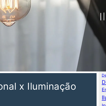
P
As
Au
C
Co
De
D
onal x Iluminação
E
I
I