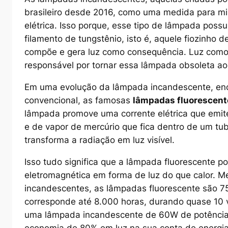
brasileiro desde 2016, como uma medida para mi
elétrica. Isso porque, esse tipo de lâmpada poss
filamento de tungstênio, isto é, aquele fiozinho
compõe e gera luz como consequência. Luz como 
responsável por tornar essa lâmpada obsoleta ao
Em uma evolução da lâmpada incandescente, enc
convencional, as famosas
lâmpadas fluorescent
lâmpada promove uma corrente elétrica que emit
e de vapor de mercúrio que fica dentro de um tub
transforma a radiação em luz visível.
Isso tudo significa que a lâmpada fluorescente po
eletromagnética em forma de luz do que calor. 
incandescentes, as lâmpadas fluorescente são 75
corresponde até 8.000 horas, durando quase 10 v
uma lâmpada incandescente de 60W de potência
economia de 80% em luz na sua conta de energia