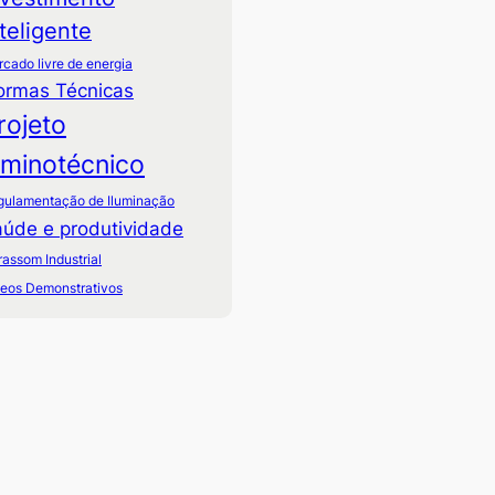
nteligente
cado livre de energia
ormas Técnicas
rojeto
uminotécnico
gulamentação de Iluminação
úde e produtividade
rassom Industrial
deos Demonstrativos