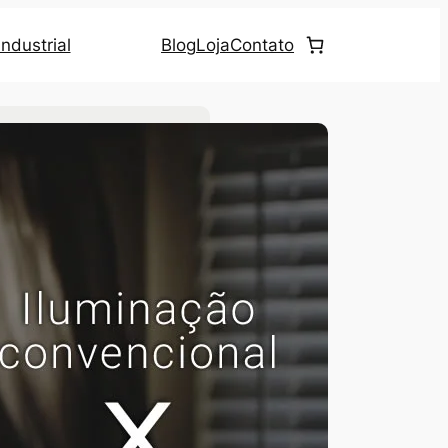
ndustrial
Blog
Loja
Contato
uscar no site
ategorias
Eficiência Energética
(23)
Iluminação LED
(69)
Iluminação Pública
(4)
Notícias
(20)
Ultrassom
(2)