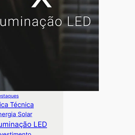
alavras-chave
suntos mais comentados:
toprodução de Energia
ases
mparativo Técnico
staques
ica Técnica
nergia Solar
luminação LED
nvestimento