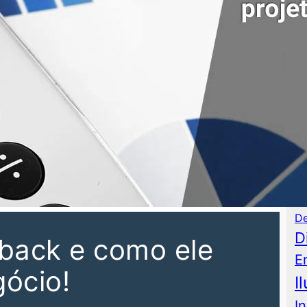
P
As
Au
C
Co
De
D
back e como ele
E
gócio!
I
I