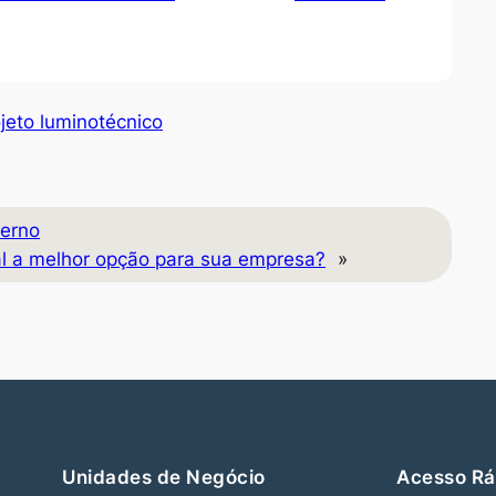
jeto luminotécnico
verno
al a melhor opção para sua empresa?
»
Unidades de Negócio
Acesso Rá