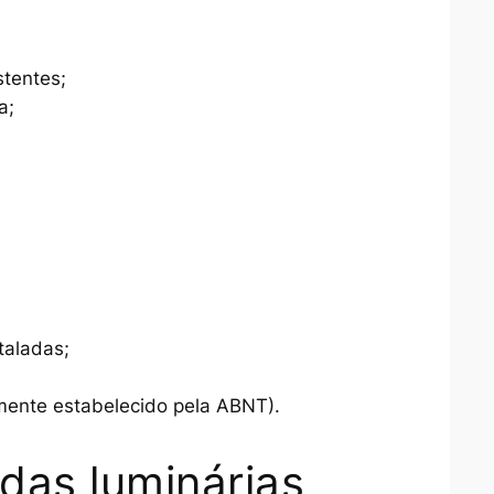
stentes;
a;
taladas;
lmente estabelecido pela ABNT).
das luminárias