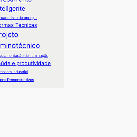
nteligente
cado livre de energia
ormas Técnicas
rojeto
uminotécnico
gulamentação de Iluminação
úde e produtividade
rassom Industrial
deos Demonstrativos