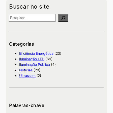
Buscar no site
P
e
s
q
u
Categorias
i
Eficiência Energética
(23)
s
Iluminação LED
(69)
a
Iluminação Pública
(4)
Notícias
(20)
Ultrassom
(2)
Palavras-chave