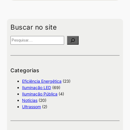
Buscar no site
P
e
s
q
u
Categorias
i
Eficiência Energética
(23)
s
Iluminação LED
(69)
a
Iluminação Pública
(4)
Notícias
(20)
Ultrassom
(2)