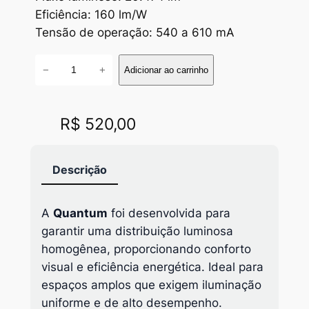
Eficiência: 160 lm/W
Tensão de operação: 540 a 610 mA
Q
−
+
Adicionar ao carrinho
u
a
n
R$
520,00
t
u
Descrição
m
q
u
A
Quantum
foi desenvolvida para
a
garantir uma distribuição luminosa
n
homogênea, proporcionando conforto
t
visual e eficiência energética. Ideal para
i
espaços amplos que exigem iluminação
d
uniforme e de alto desempenho.