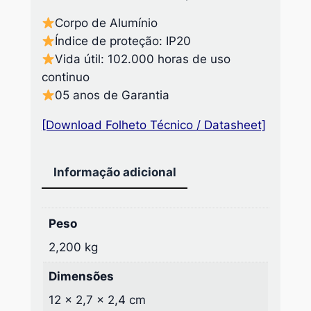
a
d
Corpo de Alumínio
e
Índice de proteção: IP20
Vida útil: 102.000 horas de uso
continuo
05 anos de Garantia
[Download Folheto Técnico / Datasheet]
Informação adicional
Peso
2,200 kg
Dimensões
12 × 2,7 × 2,4 cm