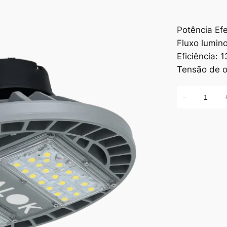
Potência Efe
Fluxo lumin
Eficiência: 
Tensão de o
O
−
r
b
F
i
t
q
u
a
n
t