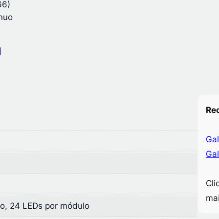
66)
ínuo
]
Re
Gal
Gal
Cli
ma
o, 24 LEDs por módulo