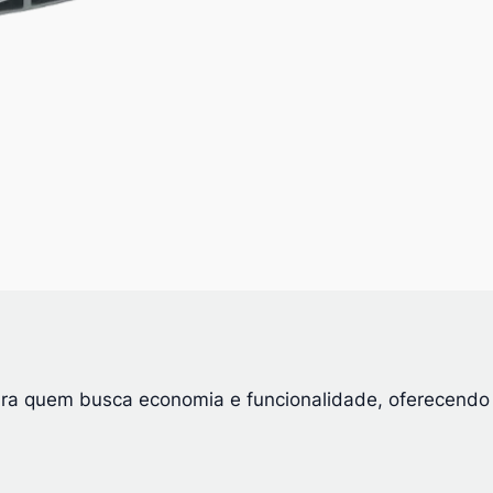
i
d
a
d
e
para quem busca economia e funcionalidade, oferecendo