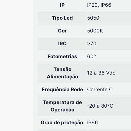
IP
IP20, IP66
Tipo Led
5050
Cor
5000K
IRC
>70
Fotometrias
60°
Tensão
12 a 36 Vdc
Alimentação
Frequência Rede
Corrente C
Temperatura de
-20 a 80°C
Operação
Grau de proteção
IP66