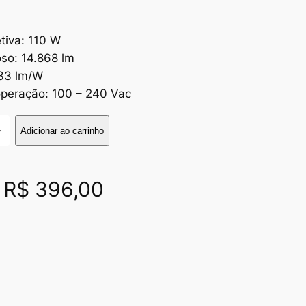
tiva: 110 W
oso: 14.868 lm
133 lm/W
peração: 100 – 240 Vac
+
Adicionar ao carrinho
R$
396,00