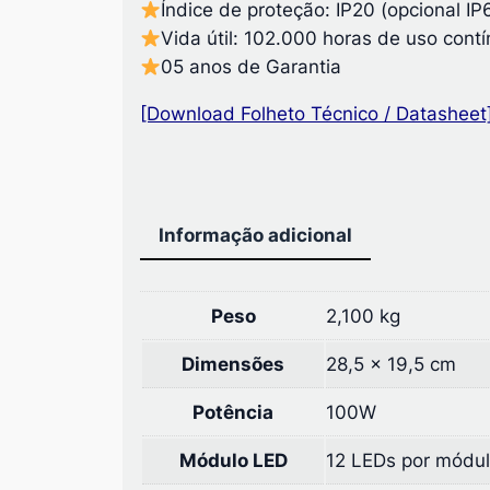
Índice de proteção: IP20 (opcional IP
Vida útil: 102.000 horas de uso cont
05 anos de Garantia
[Download Folheto Técnico / Datasheet
Informação adicional
Peso
2,100 kg
Dimensões
28,5 × 19,5 cm
Potência
100W
Módulo LED
12 LEDs por módul