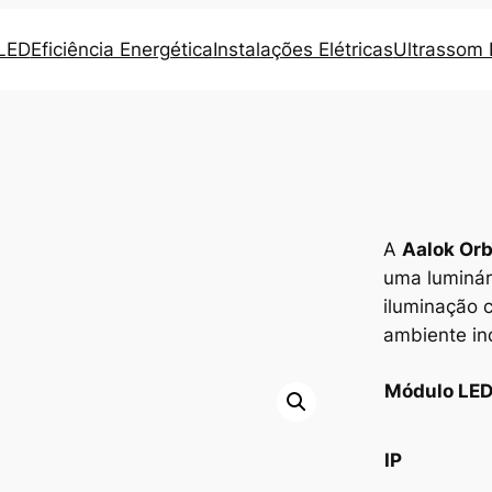
 LED
Eficiência Energética
Instalações Elétricas
Ultrassom I
A
Aalok Orb
uma luminár
iluminação c
ambiente ind
Módulo LE
IP