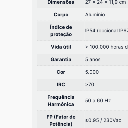
Dimensões
27 × 24 × 11,9 cm
Corpo
Alumínio
Índice de
IP54 (opcional IP6
proteção
Vida útil
> 100.000 horas d
Garantia
5 anos
Cor
5.000
IRC
>70
Frequência
50 a 60 Hz
Harmônica
FP (Fator de
≥0.95 / 230Vac
Potência)