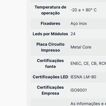
Temperatura de
-20 a + 80° C
operação
Fixadores
Aço inox
Leds por Módulos
24
Placa Circuito
Metal Core
Impresso
Certificações
ENEC, CE, CB, RC
fonte
Certificações LED
IESNA LM-80
Certificações
ISO9001
Empresa
As informações e 