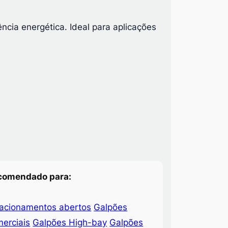
ncia energética. Ideal para aplicações
comendado para:
tacionamentos abertos
Galpões
erciais
Galpões High-bay
Galpões