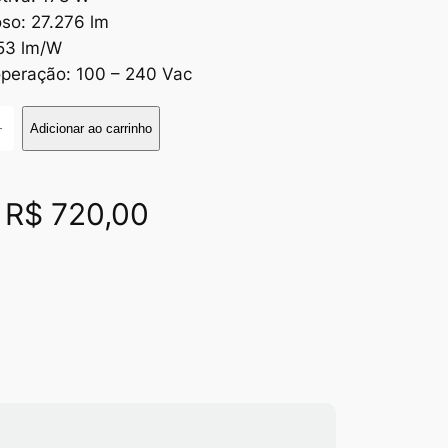
oso: 27.276 lm
153 lm/W
peração: 100 – 240 Vac
+
Adicionar ao carrinho
R$
720,00