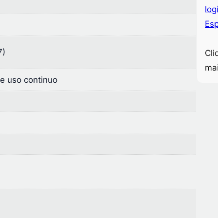
log
Esp
7)
Cli
ma
e uso continuo