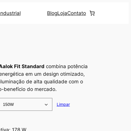
ndustrial
Blog
Loja
Contato
Aalok Fit Standard
combina potência
a energética em um design otimizado,
iluminação de alta qualidade com o
o-benefício do mercado.
Limpar
etiva: 178 W