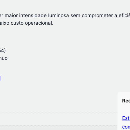
a
n
er maior intensidade luminosa sem comprometer a eficiê
t
ixo custo operacional.
i
d
a
d
54)
e
ínuo
]
Re
Es
com