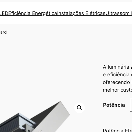
 LED
Eficiência Energética
Instalações Elétricas
Ultrassom I
dard
A luminária
d
e eficiênci
oferecendo 
melhor cust
Potência
Potência Ef