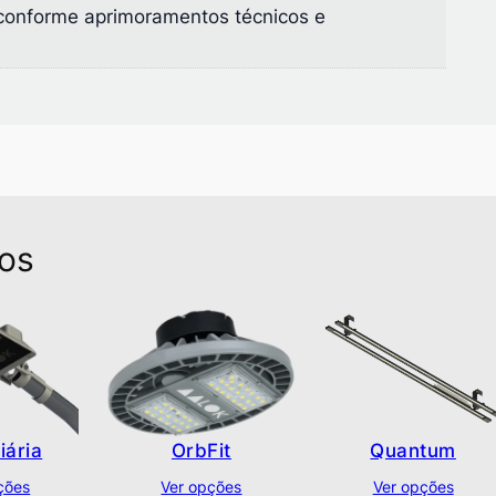
 conforme aprimoramentos técnicos e
dos
iária
OrbFit
Quantum
ções
Ver opções
Ver opções