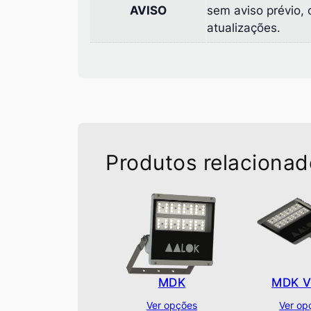
AVISO
sem aviso prévio,
atualizações.
Produtos relaciona
MDK
MDK V
Ver opções
Ver op