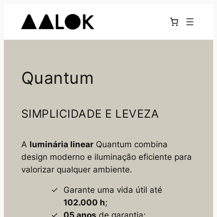
Pular
para
o
conteúdo
Quantum
SIMPLICIDADE E LEVEZA
A
luminária linear
Quantum combina
design moderno e iluminação eficiente para
valorizar qualquer ambiente.
Garante uma vida útil até
102.000 h
;
05 anos
de garantia;