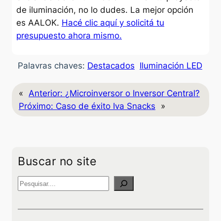
de iluminación, no lo dudes. La mejor opción
es AALOK.
Hacé clic aquí y solicitá tu
presupuesto ahora mismo.
Palavras chaves:
Destacados
Iluminación LED
«
Anterior:
¿Microinversor o Inversor Central?
Próximo:
Caso de éxito Iva Snacks
»
Buscar no site
P
e
s
q