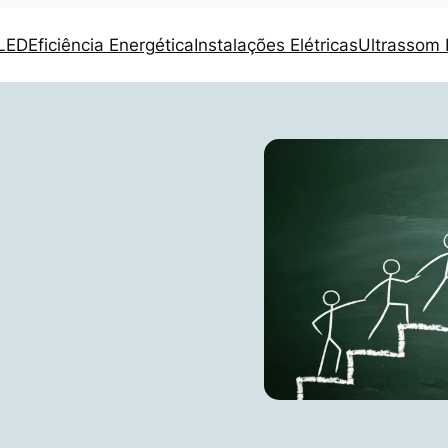
 LED
Eficiência Energética
Instalações Elétricas
Ultrassom I