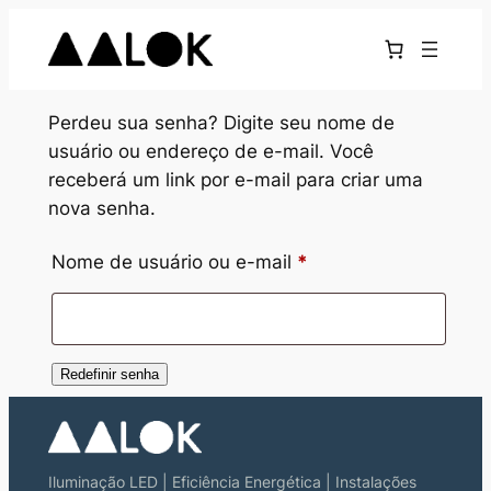
Pular
para
o
conteúdo
Perdeu sua senha? Digite seu nome de
usuário ou endereço de e-mail. Você
receberá um link por e-mail para criar uma
nova senha.
Obrigatório
Nome de usuário ou e-mail
*
Redefinir senha
Iluminação LED | Eficiência Energética | Instalações