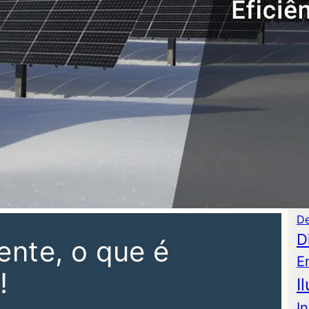
P
As
Au
C
Co
De
D
ente, o que é
E
!
I
I