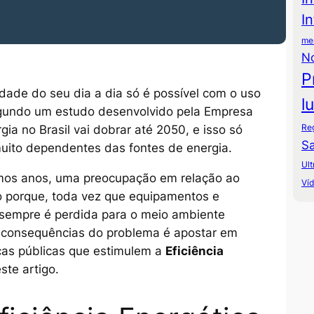
I
mer
N
P
idade do seu dia a dia só é possível com o uso
l
egundo um estudo desenvolvido pela Empresa
Re
ia no Brasil vai dobrar até 2050, e isso só
Sa
muito dependentes das fontes de energia.
Ult
imos anos, uma preocupação em relação ao
Ví
 porque, toda vez que equipamentos e
 sempre é perdida para o meio ambiente
 consequências do problema é apostar em
icas públicas que estimulem a
Eficiência
ste artigo.