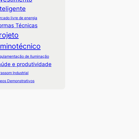
nteligente
cado livre de energia
ormas Técnicas
rojeto
uminotécnico
gulamentação de Iluminação
úde e produtividade
rassom Industrial
deos Demonstrativos