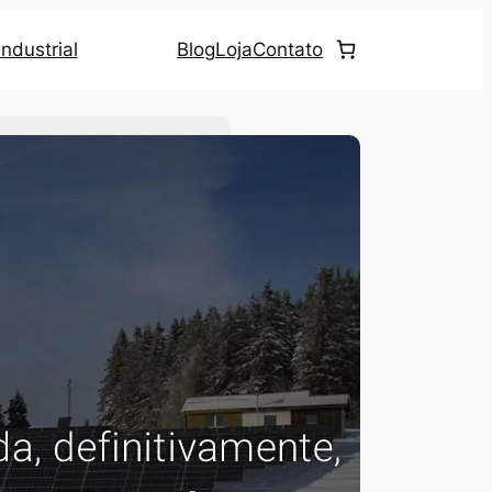
ndustrial
Blog
Loja
Contato
uscar no site
ategorias
Eficiência Energética
(23)
Iluminação LED
(69)
Iluminação Pública
(4)
Notícias
(20)
Ultrassom
(2)