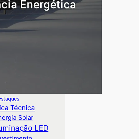
alavras-chave
suntos mais comentados:
toprodução de Energia
ases
mparativo Técnico
staques
ica Técnica
nergia Solar
luminação LED
nvestimento